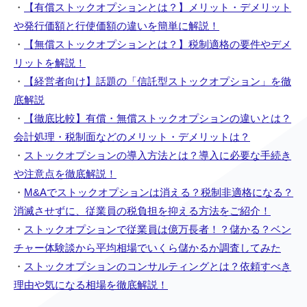
・
【有償ストックオプションとは？】メリット・デメリット
や発行価額と行使価額の違いを簡単に解説！
・
【無償ストックオプションとは？】税制適格の要件やデメ
リットを解説！
・
【経営者向け】話題の「信託型ストックオプション」を徹
底解説
・
【徹底比較】有償・無償ストックオプションの違いとは？
会計処理・税制面などのメリット・デメリットは？
・
ストックオプションの導入方法とは？導入に必要な手続き
や注意点を徹底解説！
・
M&Aでストックオプションは消える？税制非適格になる？
消滅させずに、従業員の税負担を抑える方法をご紹介！
・
ストックオプションで従業員は億万長者！？儲かる？ベン
チャー体験談から平均相場でいくら儲かるか調査してみた
・
ストックオプションのコンサルティングとは？依頼すべき
理由や気になる相場を徹底解説！