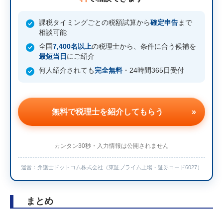
課税タイミングごとの税額試算から
確定申告
まで
相談可能
全国
7,400名以上
の税理士から、条件に合う候補を
最短当日
にご紹介
何人紹介されても
完全無料
・24時間365日受付
無料で税理士を紹介してもらう
»
カンタン30秒・入力情報は公開されません
運営：弁護士ドットコム株式会社（東証プライム上場・証券コード6027）
まとめ