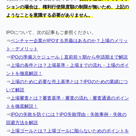
ションの場合は、権利行使限度額の制限が無いため、上記の
ようなことを意識する必要がありません。
IPOについて、次の記事もご参照ください。
⇒
ベンチャー企業がIPOする意義はあるのか？上場のメリッ
ト・デメリット
⇒
IPOの準備スケジュール｜直前前々期から申請期まで解説
⇒
上場の条件とは？上場基準・上場までの流れ・上場のポイ
ントを徹底解説！
⇒
上場のために必要な売上基準とは？IPOのための業績につ
いて解説
⇒
上場審査とは？審査基準・審査の流れ・審査通過のポイン
トを徹底解説！
⇒
IPOの失敗を防ぐには？IPO失敗理由・失敗事例・失敗の
回避方法を解説
⇒
上場ゴールとは？上場ゴールに陥らないためのポイントを