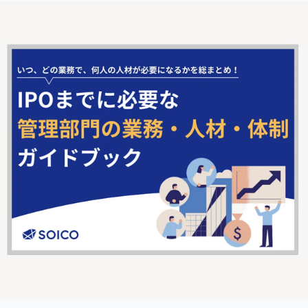
上場前には2期分の監査期間があり、この期間が経過しなけ
れば上場申請ができません。
IPOを実施するまでには最短で3年弱、準備に時間がかかる
場合には4年程度の時間がかかります
。
IPOの準備については、こちらの記事もご参照ください。
⇒
IPOの準備スケジュール｜直前前々期から申請期まで解説
⇒
上場スケジュール：直前期 〜直前期（N-1期）の過程に
ついて解説〜
⇒
上場スケジュール：申請期 〜申請期の過程について解
説〜
IPOの大まかな流れ