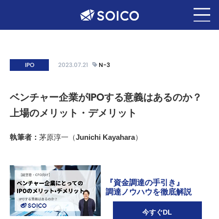
IPO
2023.07.21
N-3
ベンチャー企業がIPOする意義はあるのか？
上場のメリット・デメリット
執筆者：
茅原淳一（Junichi Kayahara）
『資金調達の手引き』
調達ノウハウを徹底解説
今すぐDL