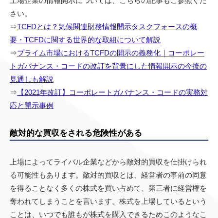
上場企業の情報開示については、こちらの記事もご参照くだ
さい。
⇒
TCFDとは？気候関連財務情報開示タスクフォースの概
要・TCFDに関する世界的な取組について解説
⇒
プライム市場におけるTCFDの開示の義務化｜コーポレー
トガバナンス・コードの改訂を背景にした情報開示の今後の
見通しも解説
⇒
【2021年改訂】コーポレートガバナンス・コードの実務対
応と開示事例
敵対的な買収をされる危険性がある
上場によってライバル企業などから敵対的買収を仕掛けられ
る可能性もあります。敵対的買収とは、経営者の事前の同意
を得ることなく多くの株式を買い占めて、第三者に経営権を
奪われてしまうことを言います。株式を上場しているという
ことは、いつでも誰もが株式を購入できるためこのようなこ