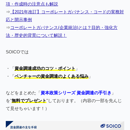
項・作成時の注意点も解説
⇒
【2021年改訂】コーポレートガバナンス・コードの実務対
応と開示事例
⇒
コーポレートガバナンス(企業統治)とは？目的・強化方
法・歴史的背景について解説！
SOICOでは
・「
資金調達成功のコツ・ポイント
」
・「
ベンチャーの資金調達のよくある悩み
」
などをまとめた「
資本政策シリーズ 資金調達の手引き
」
を"
無料でプレゼント
"しております。（内容の一部を先んじ
て見せちゃいます！）