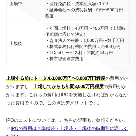
上場中
・登録免許税：資本組入額×0.7%
・証券会社への成功報酬：0円〜500万円
程度
・年間上場料：48万円〜456万円（上場時
価総額に応じて決定）
・監査法人の報酬：1,000万円〜数千万円
上場後
・株式事務代行機関の費用：約400万円
・TDnetサービス料：年間約44万円
・株主総会運営費用
上場する前にトータル3,000万円〜5,000万円程度
の費用がか
かりますし、
上場してからも年間3,000万円程度
の費用がか
かります。これらの費用はIPOを実施しなければかからなか
った費用ですので、この点はデメリットです。
IPOのコストについては、こちらの記事もご参照ください。
⇒
IPOの費用は？準備時・上場時・上場後の時期別に詳しく