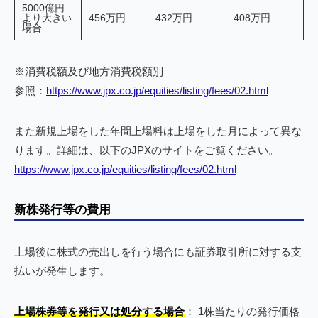
5000億円
より大きい
456万円
432万円
408万円
場合
※消費税額及び地方消費税額別
参照：
https://www.jpx.co.jp/equities/listing/fees/02.html
また新規上場をした年間上場料は上場をした月によって異な
ります。詳細は、以下のJPXのサイトをご覧ください。
https://www.jpx.co.jp/equities/listing/fees/02.html
新株発行等の費用
上場後に株式の売出しを行う場合にも証券取引所に対する支
払いが発生します。
上場株券等を発行又は処分する場合
： 1株当たりの発行価格