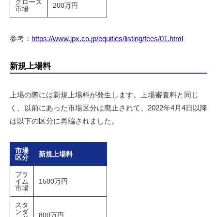
グロース
200万円
市場
参考：
https://www.jpx.co.jp/equities/listing/fees/01.html
新規上場料
上場の際には新規上場料が発生します。上場審査料と同じ
く、以前にあった市場区分は廃止されて、2022年4月4日以降
は以下の区分に再編されました。
市場
新規上場料
区分
プラ
イム
1500万円
市場
スタ
ンダ
800万円