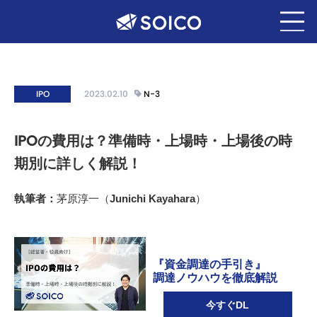
IPO
2023.02.10
N-3
IPOの費用は？準備時・上場時・上場後の時
期別に詳しく解説！
執筆者：
茅原淳一（Junichi Kayahara）
『資金調達の手引き』
調達ノウハウを徹底解説
今すぐDL