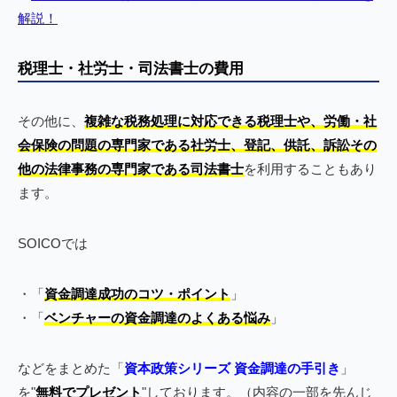
解説！
税理士・社労士・司法書士の費用
その他に、
複雑な税務処理に対応できる税理士や、労働・社
会保険の問題の専門家である社労士、登記、供託、訴訟その
他の法律事務の専門家である司法書士
を利用することもあり
ます。
SOICOでは
・「
資金調達成功のコツ・ポイント
」
・「
ベンチャーの資金調達のよくある悩み
」
などをまとめた「
資本政策シリーズ 資金調達の手引き
」
を"
無料でプレゼント
"しております。（内容の一部を先んじ