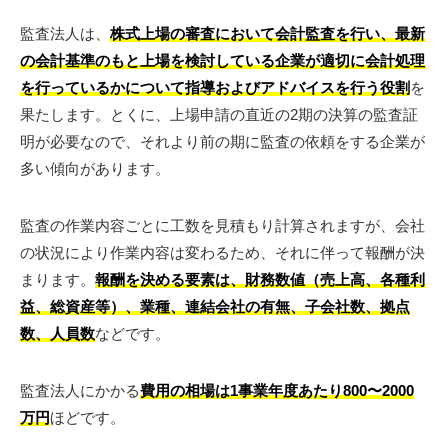
監査法人は、
株式上場の審査において会計監査を行い、最新
の会計基準のもと上場を検討している企業が適切に会計処理
を行っているかについて指導およびアドバイスを行う役割
を
果たします。とくに、上場申請の直近の2期の決算の監査証
明が必要なので、それより前の期に監査の依頼をする企業が
多い傾向があります。
監査の作業内容ごとに工数を見積もり計算されますが、会社
の状況により作業内容は変わるため、それに伴って報酬が決
まります。
報酬を決める要素は、財務数値（売上高、各種利
益、総資産等）、業種、連結会社の有無、子会社数、拠点
数、人員数
などです。
監査法人にかかる
費用の相場は1事業年度あたり800〜2000
万円
ほどです。