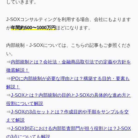
していきます。
J-SOXコンサルティングを利用する場合、会社にもよります
が
年間約500〜1000万円
ほどになります。
内部統制・J-SOXについては、こちらの記事もご参照くださ
い。
⇒
内部統制とは？会社法・金融商品取引法での定義や方針を
徹底解説！
⇒
IPOに内部統制が必要な理由とは？構築する目的・要素も
解説！
⇒
J-SOXとは？内部統制の目的とJ-SOXの具体的な進め方と
役割について解説
⇒
J-SOXの3点セットとは？作成目的や手順をサンプルを交
えて解説
⇒
J-SOX対応における内部監査部門が担う役割とは？J-SOX
の3点についても解説