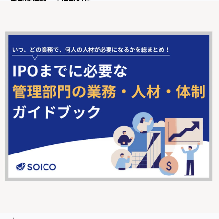
⑤報道機関への情報配信
⑥ファイリング（開示資料のデータベース化）
を電子化するサービスです。
上場会社は規則により、TDnetを利用することが義務付けら
れています。
TDnet利用料金は年間約44万円になります。
（年間12万円か
ら値上がりしています）
まとめ
IPOにかかる費用について解説をしてきました。IPOは、一
括で1つの機関に支払いをするのではなく
証券会社や監査法
人、証券代行機関、弁護士、税理士、IPOコンサルティング
会社、印刷会社など多くの関係者への金銭の動きが発生
しま