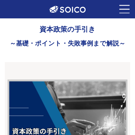
資
本
政
策
の
手
引
き
～基礎・ポイント・失敗事例まで解説～