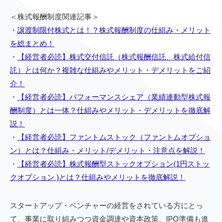
＜株式報酬制度関連記事＞
・
譲渡制限付株式とは！？株式報酬制度の仕組み・メリット
を総まとめ！
・
【経営者必読】株式交付信託（株式報酬信託、株式給付信
託）とは何か？複雑な仕組みやメリット・デメリットをご紹
介！
・
【経営者必読】パフォーマンスシェア（業績連動型株式報
酬制度）とは一体？仕組みやメリット・デメリットを徹底解
説！
・
【経営者必読】ファントムストック（ファントムオプショ
ン）とは？仕組み・メリット/デメリット・注意点を解説！
・
【経営者必読】株式報酬型ストックオプション(1円ストッ
クオプション )とは？仕組みやメリットを徹底解説！
スタートアップ・ベンチャーの経営をされている方にとっ
て、事業に取り組みつつ資金調達や資本政策、IPO準備も進