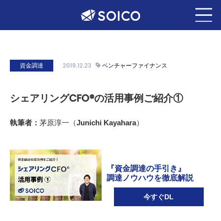
資金調達
2019.12.23
ベンチャーファイナンス
シェアリングCFO®︎の活用事例ご紹介①
執筆者：
茅原淳一（Junichi Kayahara）
『資金調達の手引き』
調達ノウハウを徹底解説
今すぐDL