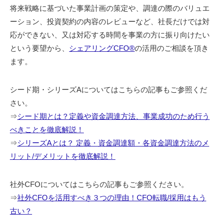
将来戦略に基づいた事業計画の策定や、調達の際のバリュエ
ーション、投資契約の内容のレビューなど、社長だけでは対
応ができない、又は対応する時間を事業の方に振り向けたい
という要望から、
シェアリングCFO®︎
の活用のご相談を頂き
ます。
シード期・シリーズAについてはこちらの記事もご参照くだ
さい。
⇒
シード期とは？定義や資金調達方法、事業成功のため行う
べきことを徹底解説！
⇒
シリーズAとは？ 定義・資金調達額・各資金調達方法のメ
リット/デメリットを徹底解説！
社外CFOについてはこちらの記事もご参照ください。
⇒
社外CFOを活用すべき３つの理由！CFO転職/採用はもう
古い？