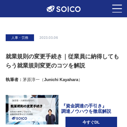
人事・労務
2023.03.06
就業規則の変更手続き｜従業員に納得しても
らう就業規則変更のコツを解説
執筆者：
茅原淳一（Junichi Kayahara）
『資金調達の手引き』
調達ノウハウを徹底解説
今すぐDL