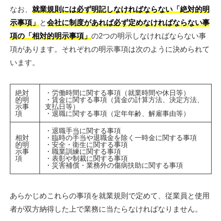
なお、
就業規則には必ず明記しなければならない「絶対的明
示事項」
と
会社に制度があれば必ず定めなければならない事
項の「相対的明示事項」
の2つの明示しなければならない事
項があります。それぞれの明示事項は次のように決められて
います。
絶対
・労働時間に関する事項（就業時間や休日等）
的明
・賃金に関する事項（賃金の計算方法、決定方法、
示事
支払日等）
項
・退職に関する事項（定年年齢、解雇事由等）
・退職手当に関する事項
相対
・臨時の手当や退職金を除く一時金に関する事項
的明
・安全・衛生に関する事項
示事
・職業訓練に関する事項
項
・表彰や制裁に関する事項
・災害補償・業務外の傷病扶助に関する事項
あらかじめこれらの事項を就業規則で定めて、従業員と使用
者が双方納得した上で業務に当たらなければなりません。