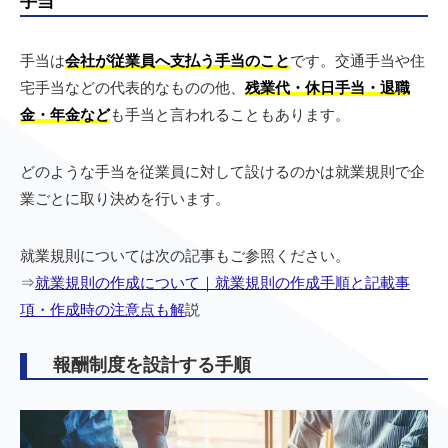
手当
手当は
会社が従業員へ支払う手当のこと
です。交通手当や住
宅手当などの代表的なものの他、
残業代・休日手当・退職
金・年金など
も手当と言われることもあります。
どのような手当を従業員に対して設けるのかは就業規則で企
業ごとに取り決めを行います。
就業規則については次の記事もご参照ください。
⇒
就業規則の作成について｜就業規則の作成手順と記載事
項・作成時の注意点も解
説
報酬制度を設計する手順