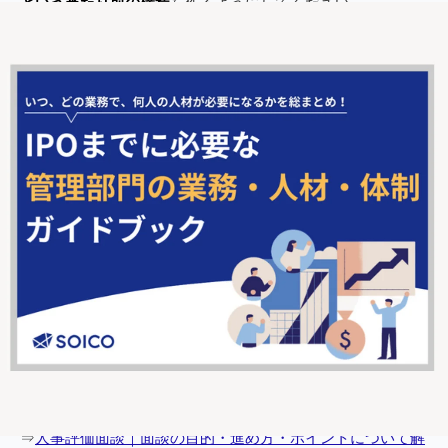
という当たり前の構造
を作るようにしてください。
人事評価・評価制度については、こちらの記事もご参照くだ
さい。
⇒
人事評価とは？人事評価の目的・導入方法・注意点につい
て解説
⇒
人事評価シートの記載方法｜人事評価シートの目的と職種
別評価項目を徹底解説
⇒
人事評価制度の作り方｜評価を作る際の注意点や成功例に
ついても解説
⇒
人事評価の項目とは？項目の種類や評価項目例・参考事例
をご紹介！
⇒
人事評価の際の目標設定とは？目標設定のメリット・
SMARTの法則を解説
⇒
人事評価コンサルタント｜メリット・デメリット・選ぶ際
のポイントについて解説
⇒
人事評価面談｜面談の目的・進め方・ポイントについて解