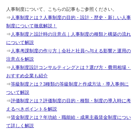
人事制度について、こちらの記事もご参照ください。
⇒
人事制度とは？人事制度の目的・設計・歴史・新しい人事
制度について徹底解説！
⇒
人事制度と設計時の注意点｜人事制度の種類と構築の流れ
について解説
⇒
人事考課制度の作り方｜会社と社員へ与える影響と運用の
注意点を解説
⇒
人事制度設計コンサルティングとは？選び方・費用相場・
おすすめ企業も紹介
⇒
等級制度とは？3種類の等級制度と作成方法・導入事例に
ついて解説
⇒
評価制度とは？評価制度の目的・種類・制度の導入時に考
えるべきポイントを解説
⇒
賃金制度とは？年功給・職能給・成果主義賃金制度につい
て詳しく解説