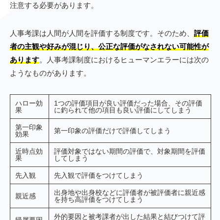
注意する必要があります。
人事考課は人間が人間を評価する制度です。そのため、
評価
者の主観や好みが混じり、公正な評価がなされない可能性が
あります
。人事考課制度におけるヒューマンエラーには次の
ようなものがあります。
ハロー効
1つの評価項目が良い評価だった場合、その評価
果
に釣られて他の項目も良い評価にしてしまう
第一印象
第一印象の評価だけで評価してしまう
効果
近時点効
評価対象ではない期間の評価で、対象期間を評価
果
してしまう
先入観
先入観で評価をつけてしまう
出身地や出身校などに評価者が被評価者に親近感
親近感
を持ち高評価をつけてしまう
外的要因と被考課者が出した結果と結びつけて評