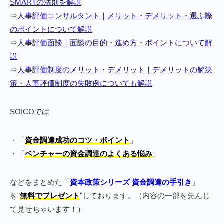
SMARTの法則を解説
⇒
人事評価コンサルタント｜メリット・デメリット・選ぶ際
のポイントについて解説
⇒
人事評価面談｜面談の目的・進め方・ポイントについて解
説
⇒
人事評価制度のメリット・デメリット｜デメリットの解決
策・人事評価制度の失敗例についても解説
SOICOでは
・「
資金調達成功のコツ・ポイント
」
・「
ベンチャーの資金調達のよくある悩み
」
などをまとめた「
資本政策シリーズ 資金調達の手引き
」
を"
無料でプレゼント
"しております。（内容の一部を先んじ
て見せちゃいます！）