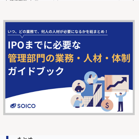
帰属要因
価してしまう
厳格化傾
厳格に評価をつけすぎてしまう
向
寛大化傾
寛大に評価をつけすぎてしまう
向
中心化傾
誰に対しても平均的な評価をつけてしまう
向
評価者が基準を理解せずに自分の判断で評価して
論理誤謬
しまう
企業が定めた基準ではなく、被評価者と被評価者
対比誤差
の対比で考課をしてしまう
これらのエラーは評価者が「このようなエラーが起こりう
る」と考えることによって、ある程度は防げるものです。
人
事考課制度を導入する際には、評価する側に対しても研修を
行い、人事考課エラーについて周知を図りましょう
。