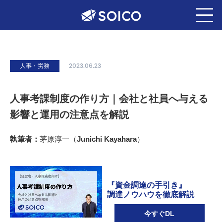
人事・労務
2023.06.23
人事考課制度の作り方｜会社と社員へ与える
影響と運用の注意点を解説
執筆者：
茅原淳一（Junichi Kayahara）
『資金調達の手引き』
調達ノウハウを徹底解説
今すぐDL