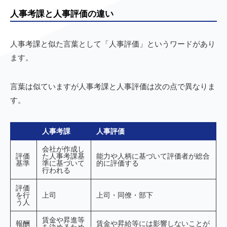
人事考課と人事評価の違い
人事考課と似た言葉として「人事評価」というワードがあり
ます。
言葉は似ていますが人事考課と人事評価は次の点で異なりま
す。
人事考課
人事評価
会社が作成し
評価
た人事考課基
能力や人柄に基づいて評価者が総合
基準
準に基づいて
的に評価する
行われる
評価
を行
上司
上司・同僚・部下
う人
賃金や昇進等
報酬
賃金や昇給等には影響しないことが
を決めるため