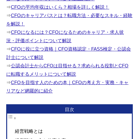
⇒
CFOの平均年収はいくら？相場を詳しく解説！
⇒
CFOのキャリアパスとは？転職方法・必要なスキル・経験
を解説！
⇒
CFOになるには？CFOになるためのキャリア・求人状
況・評価ポイントについて解説
⇒
CFOに役に立つ資格｜CFO資格認定・FASS検定・公認会
計士について解説
⇒
公認会計士からCFOは目指せる？求められる役割とCFO
に転職するメリットについて解説
⇒
CFOを目指す人のための本｜CFOの考え方・実務・キャ
リアなど網羅的に紹介
目次
経営戦略とは