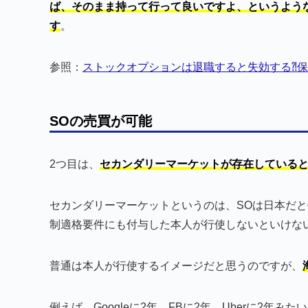
ば、そのまま持って行って良いですよ、というよう
す
。
参照：
ストックオプションは退職すると失効する⁈
SOの売買が可能
2つ目は、
セカンダリーマーケットが存在している
セカンダリーマーケットというのは、SOは日本だ
制適格要件にも付与した本人が行使しないといけな
普通は本人が行使するイメージだと思うのですが、
例えば、Googleに2年、FBに2年、Uberに2