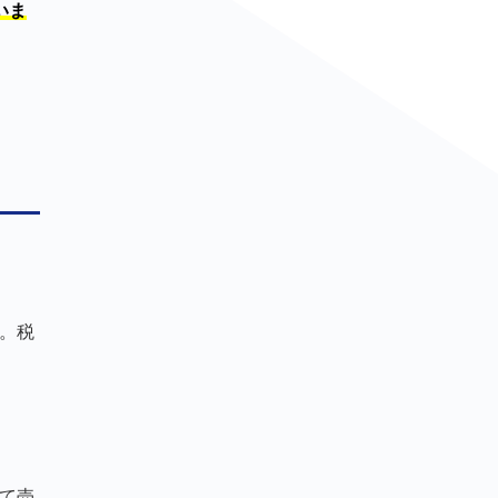
いま
。税
めて売