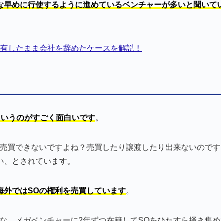
な早めに行使するように進めているベンチャーが多いと聞いて
保有したまま会社を辞めたケースを解説！
というのがすごく面白いです
。
と売買できないですよね？売買したり譲渡したり出来ないのです
い、とされています。
海外ではSOの権利を売買しています
。
年みたいな、メガベンチャーに2年ずつ在籍してSOをひたすら掻き集