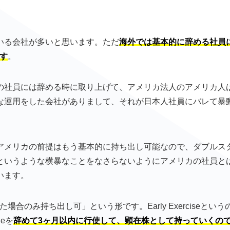
いる会社が多いと思います。ただ
海外では基本的に辞める社員
す
。
の社員には辞める時に取り上げて、アメリカ法人のアメリカ人
な運用をした会社がありまして、それが日本人社員にバレて暴
アメリカの前提はもう基本的に持ち出し可能なので、ダブルス
というような横暴なことをなさらないようにアメリカの社員と
います。
した場合のみ持ち出し可」という形です。Early Exerciseという
leを
辞めて3ヶ月以内に行使して、顕在株として持っていくの