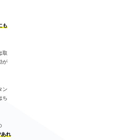
にも
は取
動が
タン
はち
の
であれ