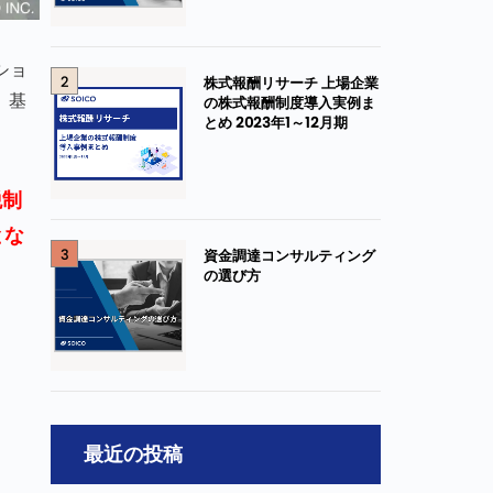
ショ
2
株式報酬リサーチ 上場企業
。基
の株式報酬制度導入実例ま
とめ 2023年1～12月期
税制
とな
3
資金調達コンサルティング
の選び方
最近の投稿