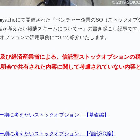
-Kamiyachoにて開催された『ベンチャー企業のSO（ストックオプ
者が考えたい報酬スキームについて〜』の書き起こし記事です
クオプションの活用事例について紹介いたします。
税庁及び経済産業省による、信託型ストックオプションの
説明会で共有された内容に関して考慮されていない内容
リー期に考えたいストックオプション」【基礎編】
リー期に考えたいストックオプション」【信託SO編】