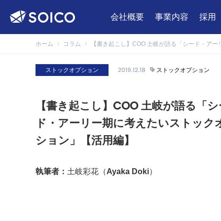
会社概要
事業内容
採用
ホーム
コラム
【書き起こし】COO 土岐が語る「シード・ア
ストックオプション
2019.12.18
ストックオプション
【書き起こし】COO 土岐が語る「シ
ド・アーリー期に考えたいストック
ション」【活用編】
執筆者：
土岐彩花（Ayaka Doki）