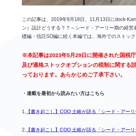
この記事は、2019年9月18日、11月13日にdock
ン）設計どうする？？～シード・アーリー期の経営
礎編・信託SO編に続く本編では、海外でのストッ
※本記事は2023年5月29日に開催された国
及び適格ストックオプションの税制に関する
っております。あらかじめご了承下さい。
・連載を最初から読みたい方はこちら
1.
【書き起こし】COO 土岐が語る「シード・アー
2.
【書き起こし】COO 土岐が語る「シード・アー