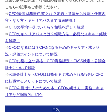
企業の財務に関連する活動の責任者であるCFOについては、
こちらの記事もご参照ください。
⇒
CFO(最高財務責任者)とは？定義・意味から役割・仕事内
容・なり方・キャリアパスまで徹底解説！
⇒
CFOの平均年収はいくら？相場を詳しく解説！
⇒
CFOのキャリアパスとは？転職方法・必要なスキル・経験
を解説！
⇒
CFOになるには？CFOになるためのキャリア・求人状
況・評価ポイントについて解説
⇒
CFOに役に立つ資格｜CFO資格認定・FASS検定・公認会
計士について解説
⇒
公認会計士からCFOは目指せる？求められる役割とCFO
に転職するメリットについて解説
⇒
CFOを目指す人のための本｜CFOの考え方・実務・キャ
リアなど網羅的に紹介
目次