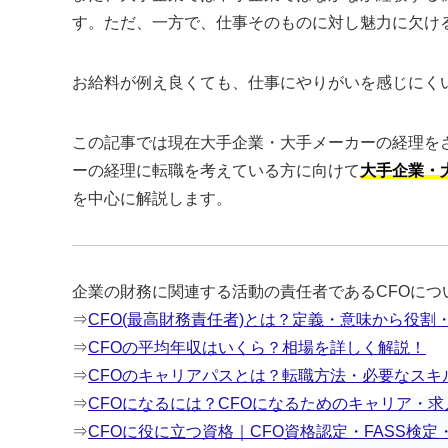
す。ただ、一方で、仕事そのものに対し魅力に欠け
お給料が例え良くても、仕事にやりがいを感じにく
この記事では現在大手企業・大手メーカーの経理を
ーの経理に転職を考えている方に向けて
大手企業・
を中心に解説します。
企業の財務に関連する活動の責任者であるCFOに
⇒
CFO(最高財務責任者)とは？定義・意味から役
⇒
CFOの平均年収はいくら？相場を詳しく解説！
⇒
CFOのキャリアパスとは？転職方法・必要なスキ
⇒
CFOになるには？CFOになるためのキャリア・
⇒
CFOに役に立つ資格｜CFO資格認定・FASS検