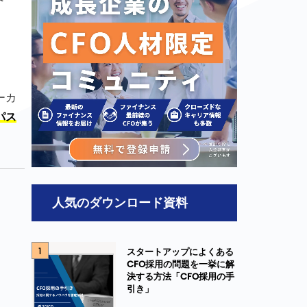
。
ーカ
パス
人気のダウンロード資料
1
スタートアップによくある
CFO採用の問題を一挙に解
決する方法「CFO採用の手
引き」