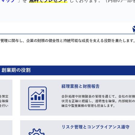
マップ"
」を"
無料でプレゼント
"しております。（内容の一部