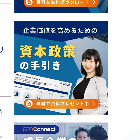
リ
あ
で