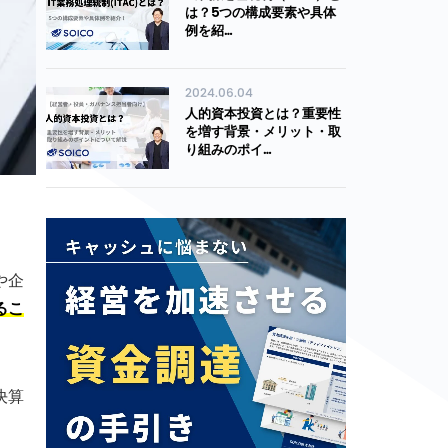
は？5つの構成要素や具体
例を紹…
2024.06.04
人的資本投資とは？重要性
を増す背景・メリット・取
り組みのポイ…
や企
るこ
決算