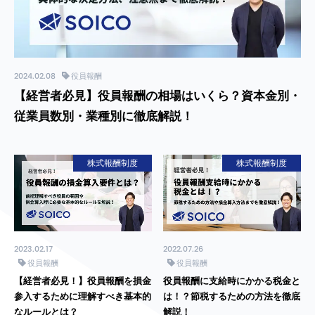
2024.02.08
役員報酬
【経営者必見】役員報酬の相場はいくら？資本金別・
従業員数別・業種別に徹底解説！
株式報酬制度
株式報酬制度
2023.02.17
2022.07.26
役員報酬
役員報酬
【経営者必見！】役員報酬を損金
役員報酬に支給時にかかる税金と
参入するために理解すべき基本的
は！？節税するための方法を徹底
なルールとは？
解説！