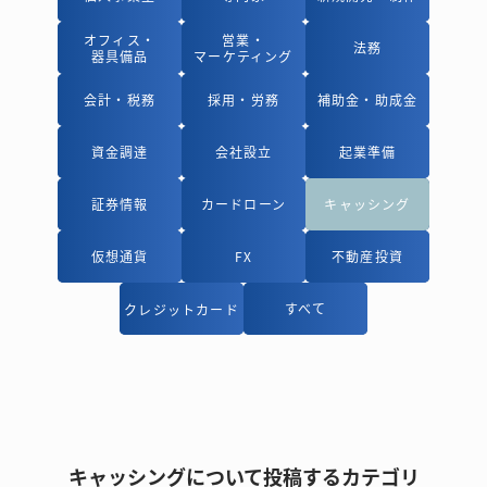
オフィス・
オフィス・
営業・
営業・
法務
法務
器具備品
器具備品
マーケティング
マーケティング
会計・税務
会計・税務
採用・労務
採用・労務
補助金・助成金
補助金・助成金
資金調達
資金調達
会社設立
会社設立
起業準備
起業準備
証券情報
証券情報
カードローン
カードローン
キャッシング
キャッシング
仮想通貨
仮想通貨
FX
FX
不動産投資
不動産投資
すべて
すべて
クレジットカード
クレジットカード
キャッシングについて投稿するカテゴリ