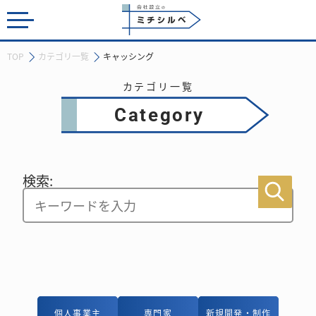
会社設立のミチシルベ
TOP
カテゴリ一覧
キャッシング
カテゴリ一覧
Category
検索:
個人事業主
個人事業主
専門家
専門家
新規開発・制作
新規開発・制作