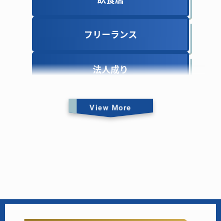
フリーランス
フリーランス
法人成り
法人成り
View More