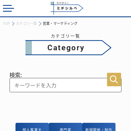
会社設立のミチシルベ
TOP
カテゴリ一覧
営業・マーケティング
カテゴリ一覧
Category
検索:
個人事業主
個人事業主
専門家
専門家
新規開発・制作
新規開発・制作