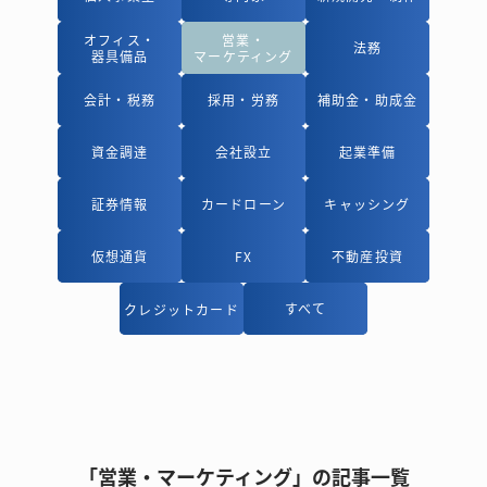
オフィス・
オフィス・
営業・
営業・
法務
法務
器具備品
器具備品
マーケティング
マーケティング
会計・税務
会計・税務
採用・労務
採用・労務
補助金・助成金
補助金・助成金
資金調達
資金調達
会社設立
会社設立
起業準備
起業準備
証券情報
証券情報
カードローン
カードローン
キャッシング
キャッシング
仮想通貨
仮想通貨
FX
FX
不動産投資
不動産投資
すべて
すべて
クレジットカード
クレジットカード
「営業・マーケティング」の記事一覧