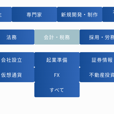
主
主
専門家
専門家
新規開発・制作
新規開発・制作
法務
法務
会計・税務
会計・税務
採用・労
採用・労
会社設立
会社設立
起業準備
起業準備
証券情報
証券情報
仮想通貨
仮想通貨
FX
FX
不動産投
不動産投
すべて
すべて