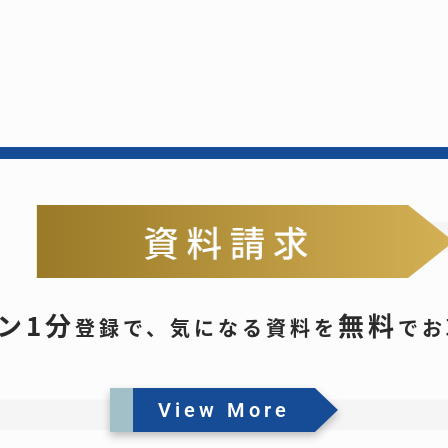
ン1分
無料
登録で、
気になる資料を
でお
View More