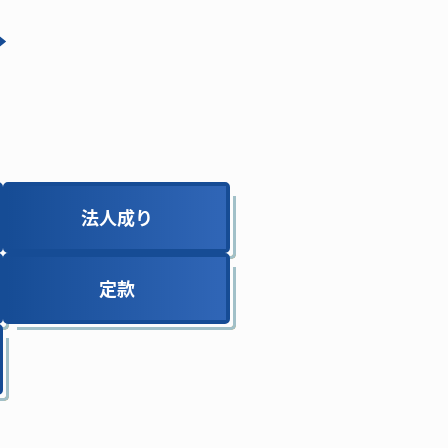
法人成り
法人成り
定款
定款