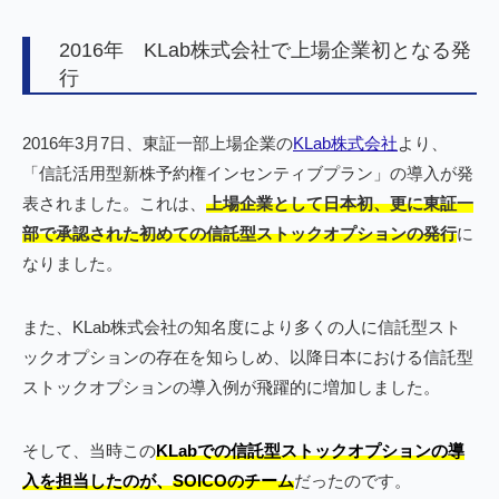
2016年 KLab株式会社で上場企業初となる発
行
2016年3月7日、東証一部上場企業の
KLab株式会社
より、
「信託活用型新株予約権インセンティブプラン」の導入が発
表されました。これは、
上場企業として日本初、更に東証一
部で承認された初めての信託型ストックオプションの発行
に
なりました。
また、KLab株式会社の知名度により多くの人に信託型スト
ックオプションの存在を知らしめ、以降日本における信託型
ストックオプションの導入例が飛躍的に増加しました。
そして、当時この
KLabでの信託型ストックオプションの導
入を担当したのが、
SOICOのチーム
だったのです。