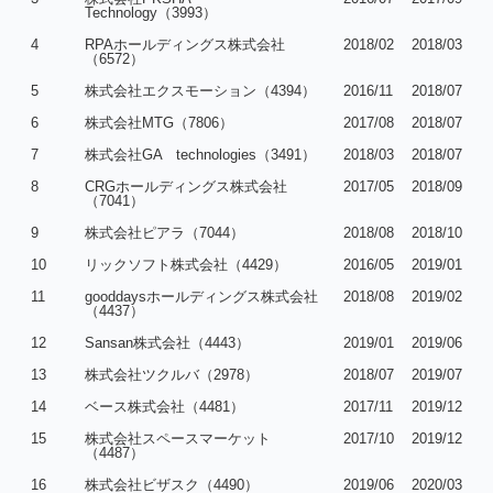
Technology（3993）
4
RPAホールディングス株式会社
2018/02
2018/03
（6572）
5
株式会社エクスモーション（4394）
2016/11
2018/07
6
株式会社MTG（7806）
2017/08
2018/07
7
株式会社GA technologies（3491）
2018/03
2018/07
8
CRGホールディングス株式会社
2017/05
2018/09
（7041）
9
株式会社ピアラ（7044）
2018/08
2018/10
10
リックソフト株式会社（4429）
2016/05
2019/01
11
gooddaysホールディングス株式会社
2018/08
2019/02
（4437）
12
Sansan株式会社（4443）
2019/01
2019/06
13
株式会社ツクルバ（2978）
2018/07
2019/07
14
ベース株式会社（4481）
2017/11
2019/12
15
株式会社スペースマーケット
2017/10
2019/12
（4487）
16
株式会社ビザスク（4490）
2019/06
2020/03