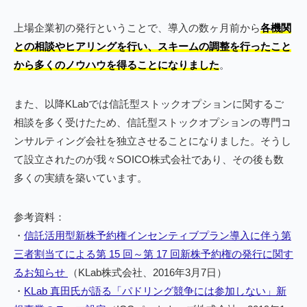
上場企業初の発行ということで、導入の数ヶ月前から
各機関
との相談やヒアリングを行い、スキームの調整を行ったこと
から多くのノウハウを得ることになりました
。
また、以降KLabでは信託型ストックオプションに関するご
相談を多く受けたため、信託型ストックオプションの専門コ
ンサルティング会社を独立させることになりました。そうし
て設立されたのが我々SOICO株式会社であり、その後も数
多くの実績を築いています。
参考資料：
・
信託活用型新株予約権インセンティブプラン導入に伴う第
三者割当てによる第 15 回～第 17 回新株予約権の発行に関す
るお知らせ
（KLab株式会社、2016年3月7日）
・
KLab 真田氏が語る「パドリング競争には参加しない」新