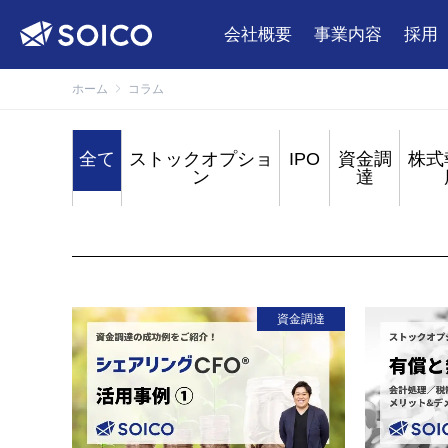
会社概要
事業内容
採用
ホーム
コラム
全て
ストックオプショ
IPO
資金調
株式
ン
達
資金調達