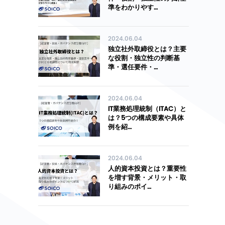
準をわかりやす…
2024.06.04
独立社外取締役とは？主要
な役割・独立性の判断基
準・選任要件・…
2024.06.04
IT業務処理統制（ITAC）と
は？5つの構成要素や具体
例を紹…
2024.06.04
人的資本投資とは？重要性
を増す背景・メリット・取
り組みのポイ…