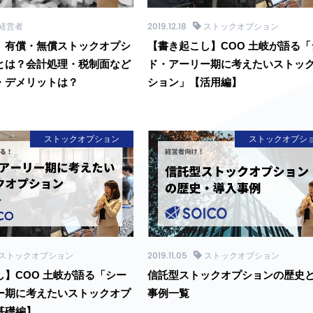
経営者
2019.12.18
ストックオプション
】有償・無償ストックオプシ
【書き起こし】COO 土岐が語る「
とは？会計処理・税制面など
ド・アーリー期に考えたいストッ
・デメリットは？
ション」【活用編】
ストックオプション
ストックオプシ
ストックオプション
2019.11.05
ストックオプション
し】COO 土岐が語る「シー
信託型ストックオプションの歴史
ー期に考えたいストックオプ
事例一覧
基礎編】