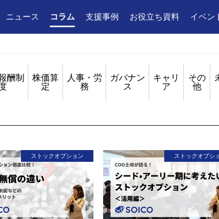
ニュース
コラム
支援事例
お役立ち資料
イベン
報酬制
株価算
人事・労
ガバナン
キャリ
その
度
定
務
ス
ア
他
ストックオプション
ストックオプシ