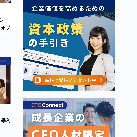
シー
クオプ
ョン
と導入