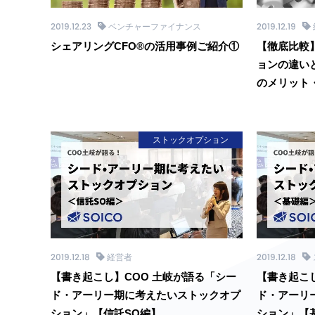
2019.12.23
ベンチャーファイナンス
2019.12.19
シェアリングCFO®︎の活用事例ご紹介①
【徹底比較
ョンの違い
のメリット
ストックオプション
2019.12.18
経営者
2019.12.18
【書き起こし】COO 土岐が語る「シー
【書き起こ
ド・アーリー期に考えたいストックオプ
ド・アーリ
ション」【信託SO編】
ション」【