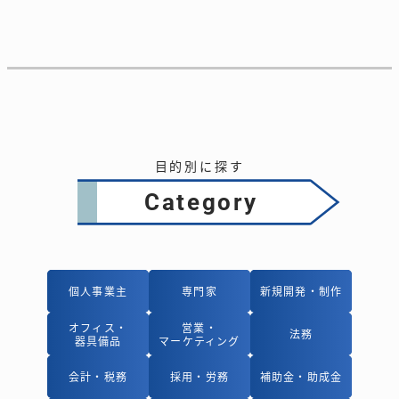
目的別に探す
Category
個人事業主
個人事業主
専門家
専門家
新規開発・制作
新規開発・制作
オフィス・
オフィス・
営業・
営業・
法務
法務
器具備品
器具備品
マーケティング
マーケティング
会計・税務
会計・税務
採用・労務
採用・労務
補助金・助成金
補助金・助成金