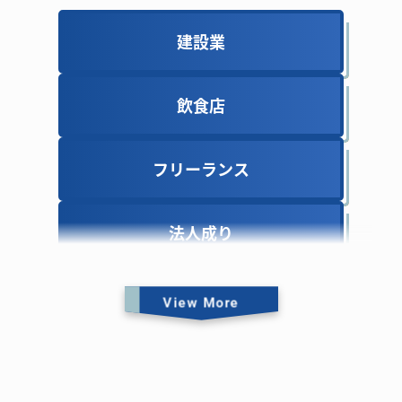
建設業
建設業
飲食店
飲食店
フリーランス
フリーランス
法人成り
法人成り
View More