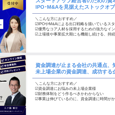
スタートアップ経営者のための資
IPO･M&Aを見据えたストックオ
＼こんな方におすすめ／
☑︎IPOやM&Aによる出口戦略を描いているス
☑︎優秀なコア人材を採用するための強力なイ
☑︎上場後や事業拡大期にも機能し続ける、持
資金調達が止まる会社の共通点、
未上場企業の資金調達、成功する
＼こんな方におすすめ／
☑︎資金調達にお悩みの未上場企業様
☑︎財務体制をどう作るべきかわからない
☑︎事業は伸びているのに、資金調達に時間が