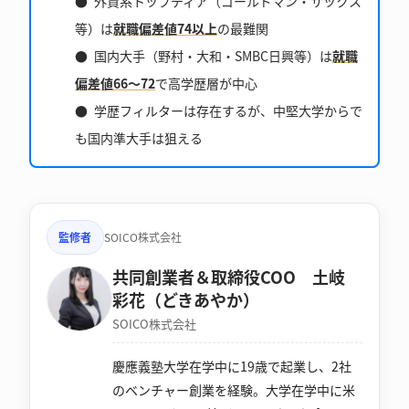
外資系トップティア（ゴールドマン・サックス
等）は
就職偏差値74以上
の最難関
国内大手（野村・大和・SMBC日興等）は
就職
偏差値66～72
で高学歴層が中心
学歴フィルターは存在するが、中堅大学からで
も国内準大手は狙える
監修者
SOICO株式会社
共同創業者＆取締役COO 土岐
彩花（どきあやか）
SOICO株式会社
慶應義塾大学在学中に19歳で起業し、2社
のベンチャー創業を経験。大学在学中に米