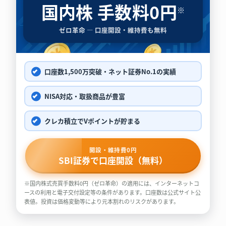
国内株 手数料0円
※
ゼロ革命 ― 口座開設・維持費も無料
口座数1,500万突破・ネット証券No.1の実績
NISA対応・取扱商品が豊富
クレカ積立でVポイントが貯まる
開設・維持費0円
SBI証券で口座開設（無料）
※国内株式売買手数料0円（ゼロ革命）の適用には、インターネットコ
ースの利用と電子交付設定等の条件があります。口座数は公式サイト公
表値。投資は価格変動等により元本割れのリスクがあります。