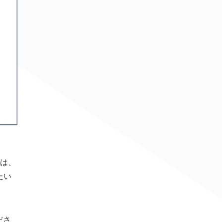
には、
たい
ださ