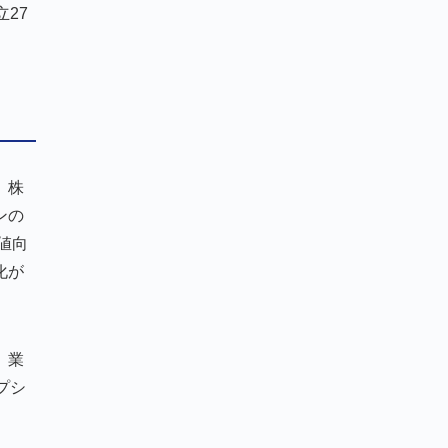
27
。株
ンの
値向
化が
、業
プシ