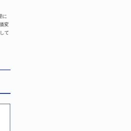
理に
価変
して