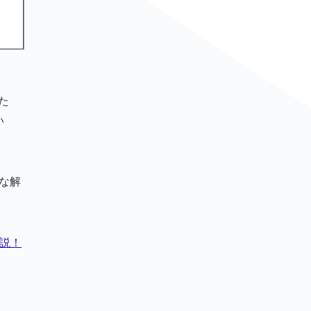
た
い
な解
説！