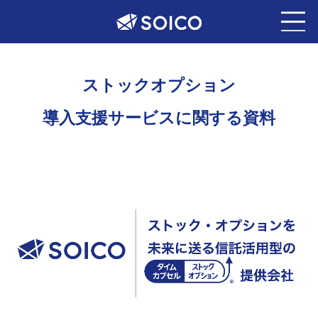
ス
ト
ッ
ク
オ
プ
シ
ョ
ン
導
入
支
援
サ
ー
ビ
ス
に
関
す
る
資
料