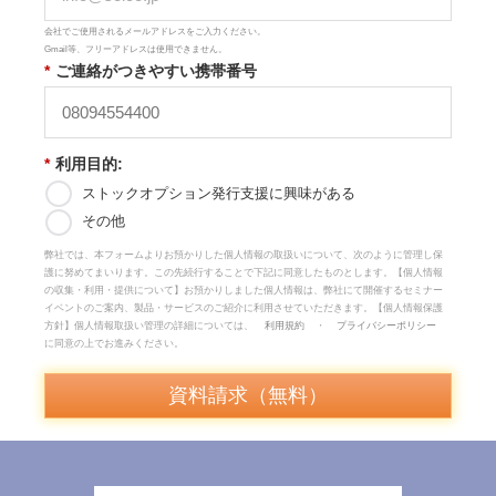
会社でご使用されるメールアドレスをご入力ください。
Gmail等、フリーアドレスは使用できません。
*
ご連絡がつきやすい携帯番号
*
利用目的:
ストックオプション発行支援に興味がある
その他
弊社では、本フォームよりお預かりした個人情報の取扱いについて、次のように管理し保
護に努めてまいります。
この先続行することで下記に同意したものとします。【個人情報
の収集・利用・提供について】お預かりしました個人情報は、弊社にて開催するセミナー
イベントのご案内、製品・サービスのご紹介に利用させていただきます。【個人情報保護
方針】個人情報取扱い管理の詳細については、
利用規約
・
プライバシーポリシー
に同意の上でお進みください。
資料請求（無料）