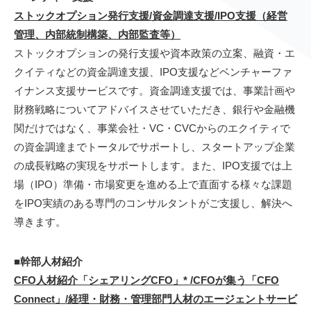
ストックオプション発行支援/資金調達支援/IPO支援（経営
管理、内部統制構築、内部監査等）
ストックオプションの発行支援や資本政策の立案、融資・エ
クイティなどの資金調達支援、IPO支援などベンチャーファ
イナンス支援サービスです。資金調達支援では、事業計画や
財務戦略についてアドバイスさせていただき、銀行や金融機
関だけではなく、事業会社・VC・CVCからのエクイティで
の資金調達までトータルでサポートし、スタートアップ企業
の成長戦略の実現をサポートします。また、IPO支援では上
場（IPO）準備・市場変更を進める上で直面する様々な課題
をIPO実績のある専門のコンサルタントがご支援し、解決へ
導きます。
■幹部人材紹介
CFO人材紹介「シェアリングCFO」* /CFOが集う「CFO
Connect」/経理・財務・管理部門人材のエージェントサービ