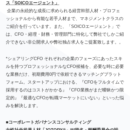
ス「SOICOエージェント」
企業の永続的な成長に求められる経営幹部人材・プロフェ
ッショナルから有能な若手人材まで、マネジメントクラスの
ご紹介を行っています。また、「SOICOエージェント」で
は、CFO・経理・財務・管理部門に特化して弊社でしかご紹
介できない非公開求人や弊社独占求人をご提案致します。
。
*シェアリングCFO それぞれの企業のフェーズにあったスキ
ルを持つプロフェッショナルなCFO候補を、必要な時に必要
な業務だけ、初期費用0円で依頼できるマッチングプラット
フォーム。スタートアップにおける、『CFOをフルタイムで
採用するのはコストがかかる』『CFO業務がまだ曖昧かつ限
定的』『最適なCFOが転職マーケットにいない』といった悩
みを解決します。
■コーポレートガバナンスコンサルティング
女性社外役員人材「JOTORY®」**/指名・報酬委員会の設