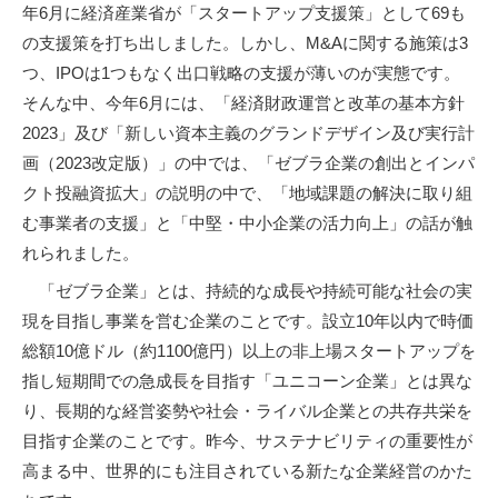
年6月に経済産業省が「スタートアップ支援策」として69も
の支援策を打ち出しました。しかし、M&Aに関する施策は3
つ、IPOは1つもなく出口戦略の支援が薄いのが実態です。
そんな中、今年6月には、「経済財政運営と改革の基本方針
2023」及び「新しい資本主義のグランドデザイン及び実行計
画（2023改定版）」の中では、「ゼブラ企業の創出とインパ
クト投融資拡大」の説明の中で、「地域課題の解決に取り組
む事業者の支援」と「中堅・中小企業の活力向上」の話が触
れられました。
「ゼブラ企業」とは、持続的な成長や持続可能な社会の実
現を目指し事業を営む企業のことです。設立10年以内で時価
総額10億ドル（約1100億円）以上の非上場スタートアップを
指し短期間での急成長を目指す「ユニコーン企業」とは異な
り、長期的な経営姿勢や社会・ライバル企業との共存共栄を
目指す企業のことです。昨今、サステナビリティの重要性が
高まる中、世界的にも注目されている新たな企業経営のかた