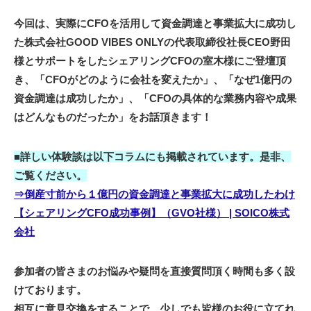
今回は、実際にCFOを活用して資金調達と事業拡大に成功し
た株式会社GOOD VIBES ONLYの代表取締役社長CEO野田
様とサポートをしたシェアリングCFOの室木様にご登壇頂
き、「CFOがどのように会社を変えたか」、「なぜ1億円の
資金調達は成功したか」、「CFOの具体的な業務内容や成果
はどんなものだったか」をお話頂きます！
■詳しい体験談は以下コラムにも掲載されています。是非、
ご覧ください。
⇒倒産寸前から１億円の資金調達と事業拡大に成功したわけ
【シェアリングCFO成功事例】（GVO社様） | SOICO株式
会社
参加者の皆さまのお悩みや疑問を直接質問頂く時間も多く設
けております。
相互に意見交換をすることで、少しでも皆様のお役に立てれ