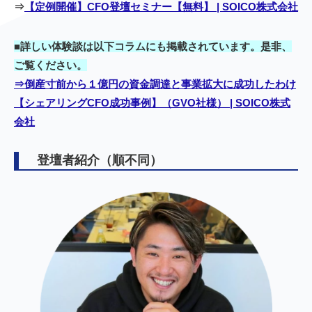
⇒
【定例開催】CFO登壇セミナー【無料】 | SOICO株式会社
■詳しい体験談は以下コラムにも掲載されています。是非、
ご覧ください。
⇒倒産寸前から１億円の資金調達と事業拡大に成功したわけ
【シェアリングCFO成功事例】（GVO社様） | SOICO株式
会社
登壇者紹介（順不同）