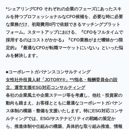
*シェアリングCFO それぞれの企業のフェーズにあったスキ
ルを持つプロフェッショナルなCFO候補を、必要な時に必要
な業務だけ、初期費用0円で依頼できるマッチングプラット
フォーム。スタートアップにおける、『CFOをフルタイムで
採用するのはコストがかかる』『CFO業務がまだ曖昧かつ限
定的』『最適なCFOが転職マーケットにいない』といった悩
みを解決します。
■コーポレートガバナンスコンサルティング
女性社外役員人材「JOTORY®」**/指名・報酬委員会の設
立、運営支援/ESG対応コンサルティング
各社の企業風土や企業ステージ等を考慮し、他社・投資家の
動向も踏まえ、お客様とともに最適なコーポレートガバナン
ス体制の構築・整備を支援いたします。特にESG対応コンサ
ルティングでは、ESG/サステナビリティの戦略の策定か
ら、推進体制や仕組みの構築、具体的な取り組み推進、情報