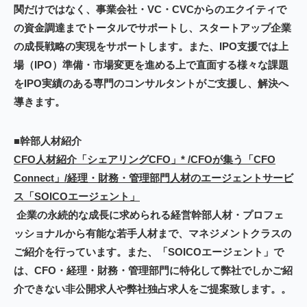
関だけではなく、事業会社・VC・CVCからのエクイティで
の資金調達までトータルでサポートし、スタートアップ企業
の成長戦略の実現をサポートします。また、IPO支援では上
場（IPO）準備・市場変更を進める上で直面する様々な課題
をIPO実績のある専門のコンサルタントがご支援し、解決へ
導きます。
■幹部人材紹介
CFO人材紹介「シェアリングCFO」* /CFOが集う「CFO
Connect」/経理・財務・管理部門人材のエージェントサービ
ス「SOICOエージェント」
企業の永続的な成長に求められる経営幹部人材・プロフェ
ッショナルから有能な若手人材まで、マネジメントクラスの
ご紹介を行っています。また、「SOICOエージェント」で
は、CFO・経理・財務・管理部門に特化して弊社でしかご紹
介できない非公開求人や弊社独占求人をご提案致します。
。