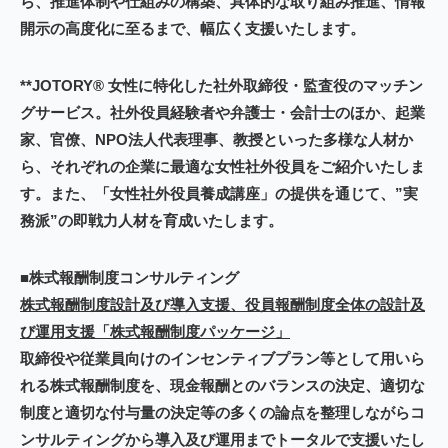
ら、推進体制や仕組みの構築、具体的な取り組み推進、情報
開示の高度化に至るまで、幅広く支援いたします。
**JOTORY® 女性に特化した社外取締役・監査役のマッチン
グサービス。社外役員経験者や弁護士・会計士のほか、起業
家、官僚、NPO法人代表理事、教授といった多様な人材か
ら、それぞれの企業に最適な女性社外役員をご紹介いたしま
す。また、「女性社外役員養成講座」の提供を通じて、”実
務派”の即戦力人材を育成いたします。
■株式報酬制度コンサルティング
株式報酬制度設計及び導入支援、役員報酬制度全体の設計及
び運用支援「株式報酬制度パッケージ」
取締役や従業員向けのインセンティブプラン等として用いら
れる株式報酬制度を、現金報酬とのバランスの決定、適切な
制度と適切な付与量の決定等の多くの論点を整理しながらコ
ンサルティングから導入及び運用までトータルで支援いたし