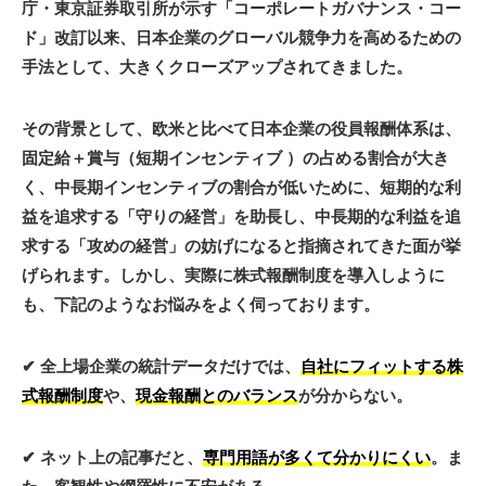
庁・東京証券取引所が示す「コーポレートガバナンス・コー
ド」改訂以来、
日本企業のグローバル競争力を高めるための
手法
として、大きくクローズアップされてきました。
その背景として、欧米と比べて日本企業の役員報酬体系は、
固定給＋賞与（短期インセンティブ ）の占める割合が大き
く、中長期インセンティブの割合が低いために、短期的な利
益を追求する「
守りの経営
」を助長し、中長期的な利益を追
求する「
攻めの経営
」の妨げになると指摘されてきた面が挙
げられます。しかし、実際に株式報酬制度を導入しように
も、下記のようなお悩みをよく伺っております。
✔︎ 全上場企業の統計データだけでは、
自社にフィットする株
式報酬制度
や、
現金報酬とのバランス
が分からない。
✔︎ ネット上の記事だと、
専門用語が多くて分かりにくい
。ま