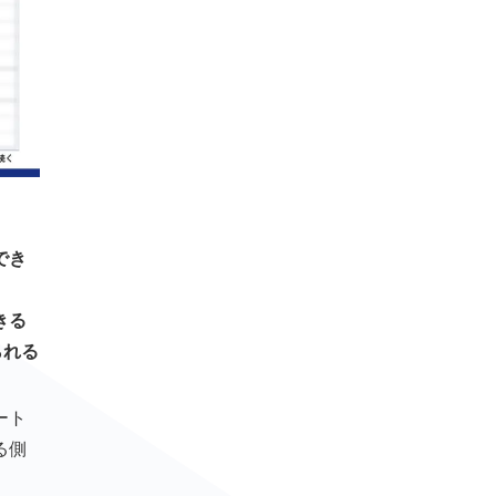
でき
きる
られる
ート
る側