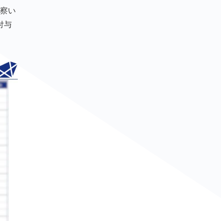
考察い
付与