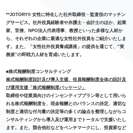
**JOTORY® 女性に特化した社外取締役・監査役のマッチン
グサービス。社外役員経験者や弁護士・会計士のほか、起業
家、官僚、NPO法人代表理事、教授といった多様な人材か
ら、それぞれの企業に最適な女性社外役員をご紹介いたしま
す。また、「女性社外役員養成講座」の提供を通じて、”実
務派”の即戦力人材を育成いたします。
■株式報酬制度コンサルティング
株式報酬制度設計及び導入支援、役員報酬制度全体の設計及
び運用支援「株式報酬制度パッケージ」
取締役や従業員向けのインセンティブプラン等として用いら
れる株式報酬制度を、現金報酬とのバランスの決定、適切な
制度と適切な付与量の決定等の多くの論点を整理しながらコ
ンサルティングから導入及び運用までトータルで支援いたし
ます。また、競合他社などをベンチマークにし、投資家など