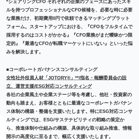
*シェアリングCFO それぞれの企業のフェーズにあったスキ
ルを持つプロフェッショナルなCFO候補を、必要な時に必要
な業務だけ、初期費用0円で依頼できるマッチングプラット
フォーム。スタートアップにおける、『CFOをフルタイムで
採用するのはコストがかかる』『CFO業務がまだ曖昧かつ限
定的』『最適なCFOが転職マーケットにいない』といった悩
みを解決します。
■コーポレートガバナンスコンサルティング
女性社外役員人材「JOTORY®」**/指名・報酬委員会の設
立、運営支援/ESG対応コンサルティング
各社の企業風土や企業ステージ等を考慮し、他社・投資家の
動向も踏まえ、お客様とともに最適なコーポレートガバナン
ス体制の構築・整備を支援いたします。特にESG対応コンサ
ルティングでは、ESG/サステナビリティの戦略の策定か
ら、推進体制や仕組みの構築、具体的な取り組み推進、情報
開示の高度化に至るまで、幅広く支援いたします。