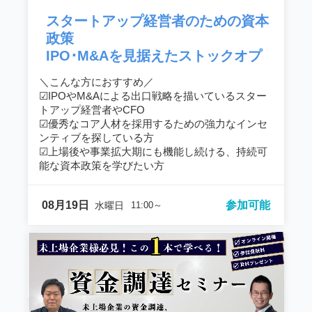
スタートアップ経営者のための資本
政策
IPO･M&Aを見据えたストックオプ
ション活用セミナー
＼こんな方におすすめ／
☑︎IPOやM&Aによる出口戦略を描いているスター
トアップ経営者やCFO
☑︎優秀なコア人材を採用するための強力なインセ
ンティブを探している方
☑︎上場後や事業拡大期にも機能し続ける、持続可
能な資本政策を学びたい方
08月19日
参加可能
水曜日
11:00～