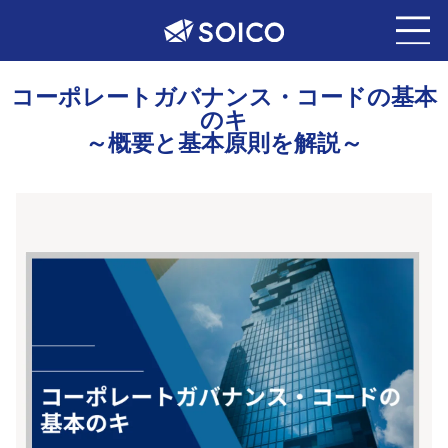
コ
ー
ポ
レ
ー
ト
ガ
バ
ナ
ン
ス
・
コ
ー
ド
の
基
本
の
キ
～
概
要
と
基
本
原
則
を
解
説
～