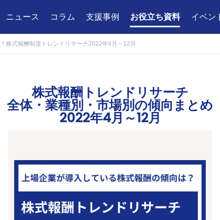
ニュース
コラム
支援事例
お役立ち資料
イベン
株式報酬制度トレンドリサーチ2022年4月～12月
株
式
報
酬
ト
レ
ン
ド
リ
サ
ー
チ
全
体
・
業
種
別
・
市
場
別
の
傾
向
ま
と
め
2
0
2
2
年
4
月
～
1
2
月