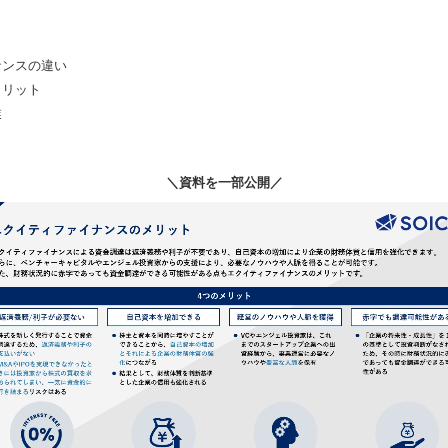
ナンスの違い
メリット
業
＼資料を一部公開／