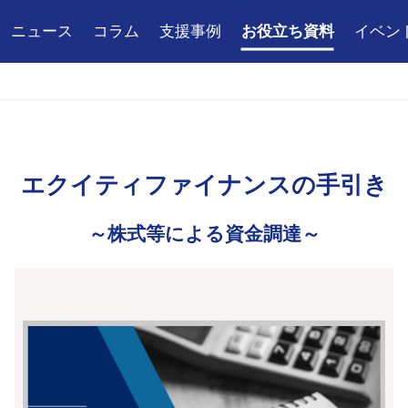
ニュース
コラム
支援事例
お役立ち資料
イベン
エ
ク
イ
テ
ィ
フ
ァ
イ
ナ
ン
ス
の
手
引
き
～株式等による資金調達～