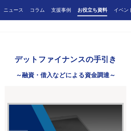
ニュース
コラム
支援事例
お役立ち資料
イベン
デ
ッ
ト
フ
ァ
イ
ナ
ン
ス
の
手
引
き
～融資・借入などによる資金調達～