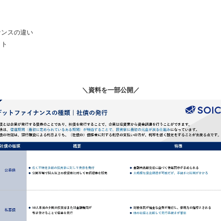
ナンスの違い
ット
＼資料を一部公開／